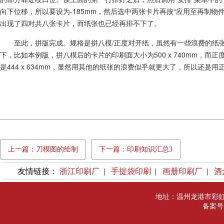
向下位移，所以要设为-185mm，然后选中两张卡片再按“应用至再制
出现了四对共八张卡片，而纸张也已经再排不下了。
至此，拼版完成。规格是拼八模/正度对开纸，虽然有一些浪费的纸
下，比如本例版，拼八模后的卡片的印刷面大小为500 x 740mm，而正度纸
是444 x 634mm，显然用其他的纸张的浪费似乎就更大了，所以还是用
上一篇：刀模图的绘制
下一篇：印刷知识汇总3
友情链接：
浙江印刷厂
|
手提袋印刷
|
画册印刷厂
|
酒
地址：温州龙港市彩
备案号